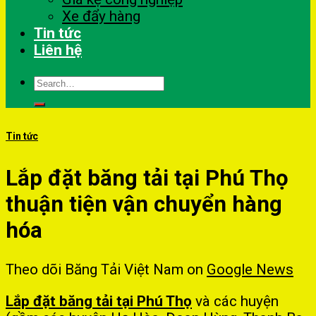
Xe đẩy hàng
Tin tức
Liên hệ
Search
for:
Tin tức
Lắp đặt băng tải tại Phú Thọ
thuận tiện vận chuyển hàng
hóa
Theo dõi Băng Tải Việt Nam on
Google News
Lắp đặt băng tải tại Phú Thọ
và các huyện