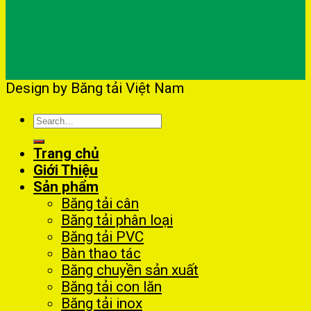
Design by Băng tải Việt Nam
Search
for:
Trang chủ
Giới Thiệu
Sản phẩm
Băng tải cân
Băng tải phân loại
Băng tải PVC
Bàn thao tác
Băng chuyền sản xuất
Băng tải con lăn
Băng tải inox