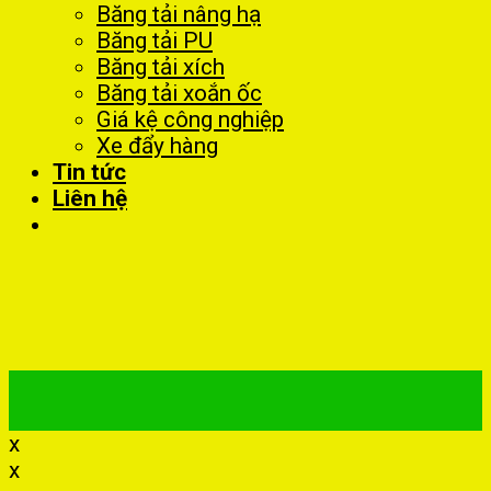
Băng tải nâng hạ
Băng tải PU
Băng tải xích
Băng tải xoắn ốc
Giá kệ công nghiệp
Xe đẩy hàng
Tin tức
Liên hệ
x
x