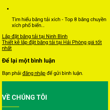
Tìm hiểu băng tải xích - Top 8 băng chuyền
xích phổ biến…
Lắp đặt băng tải tại Ninh Bình
Thiết kễ lắp đặt băng tải tại Hải Phòng giá tốt
nhất
Để lại một bình luận
Bạn phải
đăng nhập
để gửi bình luận.
VỀ CHÚNG TÔI