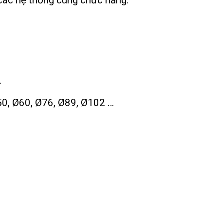
 các hệ thống cùng chức năng.
…
50, Ø60, Ø76, Ø89, Ø102 …
.