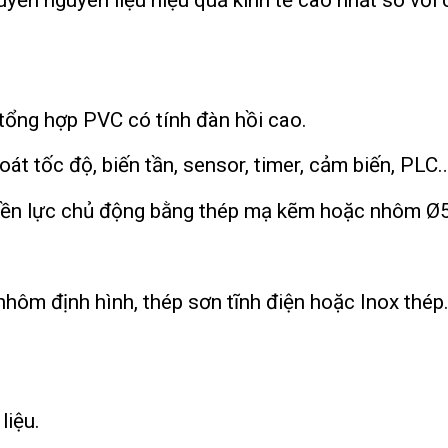
uyển nguyên liệu hiệu quả kinh tế cao nhất so với
 tổng hợp PVC có tính đàn hồi cao.
át tốc độ, biến tần, sensor, timer, cảm biến, PLC
ruyền lực chủ động bằng thép mạ kẽm hoặc nhôm Ø
hôm định hình, thép sơn tĩnh điện hoặc Inox thép
liệu.