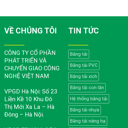
VỀ CHÚNG TÔI
TIN TỨC
CÔNG TY CỔ PHẦN
Băng tải
PHÁT TRIỂN VÀ
Băng tải PVC
CHUYỂN GIAO CÔNG
NGHỆ VIỆT NAM
Băng tải xích
Băng tải con lăn
VPGD Hà Nội: Số 23
Liền Kề 10 Khu Đô
Hệ thống băng tải
Thị Mới Xa La – Hà
Băng tải nhựa
Đông – Hà Nội.
Băng tải nâng hạ