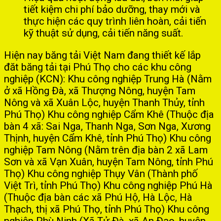
tiết kiệm chi phí bảo dưỡng, thay mới và
thực hiện các quy trình liên hoàn, cải tiến
kỹ thuật sử dụng, cải tiến năng suất.
Hiện nay băng tải Việt Nam đang thiết kế lắp
đăt băng tải tại Phú Thọ cho các khu công
nghiệp (KCN): Khu công nghiệp Trung Hà (Nằm
ở xã Hồng Đà, xã Thượng Nông, huyện Tam
Nông và xã Xuân Lộc, huyện Thanh Thủy, tỉnh
Phú Thọ) Khu công nghiệp Cẩm Khê (Thuộc địa
bàn 4 xã: Sai Nga, Thanh Nga, Sơn Nga, Xương
Thịnh, huyện Cẩm Khê, tỉnh Phú Thọ) Khu công
nghiệp Tam Nông (Nằm trên địa bàn 2 xã Lam
Sơn và xã Vạn Xuân, huyện Tam Nông, tỉnh Phú
Thọ) Khu công nghiệp Thụy Vân (Thành phố
Việt Trì, tỉnh Phú Thọ) Khu công nghiệp Phú Hà
(Thuộc địa bàn các xã Phú Hộ, Hà Lộc, Hà
Thạch, thị xã Phú Thọ, tỉnh Phú Thọ) Khu công
nghiệp Phù Ninh (Xã Tử Đà, xã An Đạo, huyện