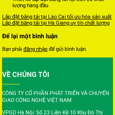
lượng hàng đầu
Lắp đặt băng tải tại Lào Cai tối ưu hóa sản xuất
Lắp đặt băng tải tại Hà Giang uy tín chất lượng
Để lại một bình luận
Bạn phải
đăng nhập
để gửi bình luận.
VỀ CHÚNG TÔI
CÔNG TY CỔ PHẦN PHÁT TRIỂN VÀ CHUYỂN
GIAO CÔNG NGHỆ VIỆT NAM
VPGD Hà Nội: Số 23 Liền Kề 10 Khu Đô Thị