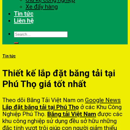
Xe đẩy hàng
Tin tức
Liên hệ
Search
for:
Tin tức
Thiết kế lắp đặt băng tải tại
Phú Thọ giá tốt nhất
Theo dõi Băng Tải Việt Nam on
Google News
L
ắp đặt băng tải tại Phú Thọ
ở các Khu Công
Nghiệp Phú Thọ.
Băng tải Việt Nam
được các
khu công nghiệp sử dụng đều sở hữu những
đặc tính vượt trội giúp con người giảm thiểu