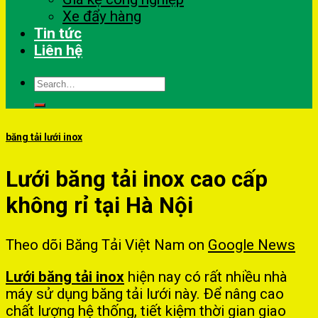
Xe đẩy hàng
Tin tức
Liên hệ
Search
for:
băng tải lưới inox
Lưới băng tải inox cao cấp
không rỉ tại Hà Nội
Theo dõi Băng Tải Việt Nam on
Google News
Lưới băng tải inox
hiện nay có rất nhiều nhà
máy sử dụng băng tải lưới này. Để nâng cao
chất lượng hệ thống, tiết kiệm thời gian giao