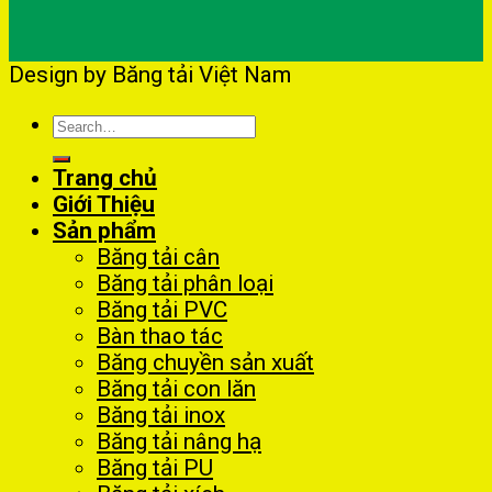
Design by Băng tải Việt Nam
Search
for:
Trang chủ
Giới Thiệu
Sản phẩm
Băng tải cân
Băng tải phân loại
Băng tải PVC
Bàn thao tác
Băng chuyền sản xuất
Băng tải con lăn
Băng tải inox
Băng tải nâng hạ
Băng tải PU