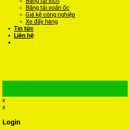
Băng tải xích
Băng tải xoắn ốc
Giá kệ công nghiệp
Xe đẩy hàng
Tin tức
Liên hệ
x
x
Login