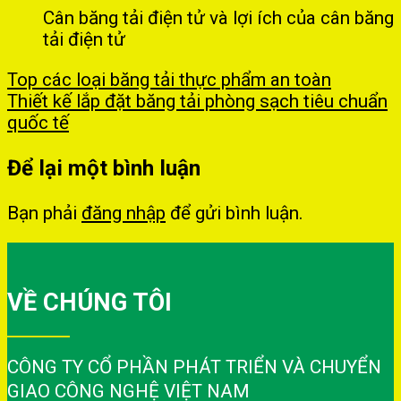
Cân băng tải điện tử và lợi ích của cân băng
tải điện tử
Top các loại băng tải thực phẩm an toàn
Thiết kế lắp đặt băng tải phòng sạch tiêu chuẩn
quốc tế
Để lại một bình luận
Bạn phải
đăng nhập
để gửi bình luận.
VỀ CHÚNG TÔI
CÔNG TY CỔ PHẦN PHÁT TRIỂN VÀ CHUYỂN
GIAO CÔNG NGHỆ VIỆT NAM