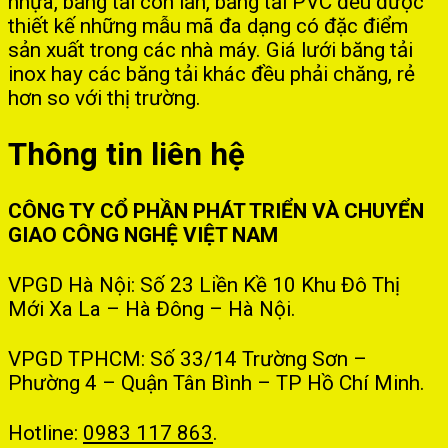
nhựa, băng tải con lăn, băng tải PVC đều được
thiết kế những mẫu mã đa dạng có đặc điểm
sản xuất trong các nhà máy. Giá lưới băng tải
inox hay các băng tải khác đều phải chăng, rẻ
hơn so với thị trường.
Thông tin liên hệ
CÔNG TY CỔ PHẦN PHÁT TRIỂN VÀ CHUYỂN
GIAO CÔNG NGHỆ VIỆT NAM
VPGD Hà Nội: Số 23 Liền Kề 10 Khu Đô Thị
Mới Xa La – Hà Đông – Hà Nội.
VPGD TPHCM: Số 33/14 Trường Sơn –
Phường 4 – Quận Tân Bình – TP Hồ Chí Minh.
Hotline:
0983 117 863
.