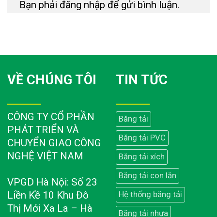
Bạn phải
đăng nhập
để gửi bình luận.
VỀ CHÚNG TÔI
TIN TỨC
CÔNG TY CỔ PHẦN
Băng tải
PHÁT TRIỂN VÀ
Băng tải PVC
CHUYỂN GIAO CÔNG
NGHỆ VIỆT NAM
Băng tải xích
Băng tải con lăn
VPGD Hà Nội: Số 23
Liền Kề 10 Khu Đô
Hệ thống băng tải
Thị Mới Xa La – Hà
Băng tải nhựa