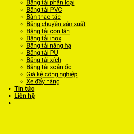
Băng tải phân loại
Băng tải PVC
Bàn thao tác
Băng chuyền sản xuất
Băng tải con lăn
Băng tải inox
Băng tải nâng hạ
Băng tải PU
Băng tải xích
Băng tải xoắn ốc
Giá kệ công nghiệp
Xe đẩy hàng
Tin tức
Liên hệ