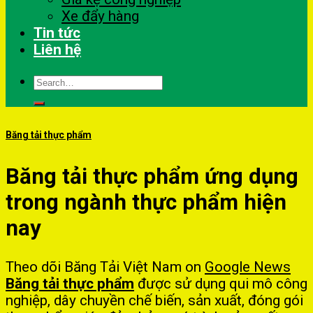
Xe đẩy hàng
Tin tức
Liên hệ
Search
for:
Băng tải thực phẩm
Băng tải thực phẩm ứng dụng
trong ngành thực phẩm hiện
nay
Theo dõi Băng Tải Việt Nam on
Google News
Băng tải thực phẩm
được sử dụng qui mô công
nghiệp, dây chuyền chế biến, sản xuất, đóng gói