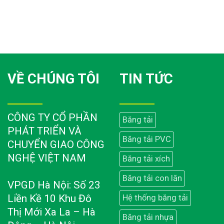
VỀ CHÚNG TÔI
TIN TỨC
CÔNG TY CỔ PHẦN
Băng tải
PHÁT TRIỂN VÀ
Băng tải PVC
CHUYỂN GIAO CÔNG
NGHỆ VIỆT NAM
Băng tải xích
Băng tải con lăn
VPGD Hà Nội: Số 23
Liền Kề 10 Khu Đô
Hệ thống băng tải
Thị Mới Xa La – Hà
Băng tải nhựa