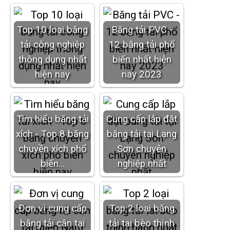
Top 10 loại băng
Băng tải PVC -
tải công nghiệp
12 băng tải phổ
thông dụng nhất
biến nhất hiện
hiện nay
nay 2023
Tìm hiểu băng tải
Cung cấp lắp đặt
xích - Top 8 băng
băng tải tại Lạng
chuyền xích phổ
Sơn chuyên
biến…
nghiệp nhất
Đơn vị cung cấp
Top 2 loại băng
băng tải cân tại
tải tai bèo thịnh