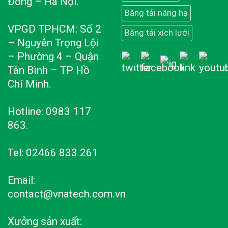
Đông – Hà Nội.
Băng tải nâng hạ
VPGD TPHCM: Số 2
Băng tải xích lưới
– Nguyễn Trọng Lội
– Phường 4 – Quận
Tân Bình – TP Hồ
Chí Minh.
Hotline: 0983 117
863.
Tel: 02466 833 261
Email:
contact@vnatech.com.vn
Xưởng sản xuất: