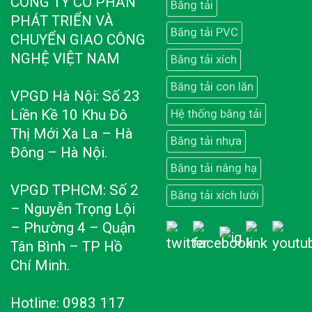
CÔNG TY CỔ PHẦN
Băng tải
PHÁT TRIỂN VÀ
Băng tải PVC
CHUYỂN GIAO CÔNG
NGHỆ VIỆT NAM
Băng tải xích
Băng tải con lăn
VPGD Hà Nội: Số 23
Liền Kề 10 Khu Đô
Hệ thống băng tải
Thị Mới Xa La – Hà
Băng tải nhựa
Đông – Hà Nội.
Băng tải nâng hạ
VPGD TPHCM: Số 2
Băng tải xích lưới
– Nguyễn Trọng Lội
– Phường 4 – Quận
Tân Bình – TP Hồ
Chí Minh.
Hotline: 0983 117