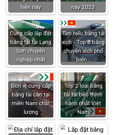
hiện nay
nay 2023
Cung cấp lắp đặt
Tìm hiểu băng tải
băng tải tại Lạng
xích - Top 8 băng
Sơn chuyên
chuyền xích phổ
nghiệp nhất
biến…
Đơn vị cung cấp
Top 2 loại băng
băng tải cân tại
tải tai bèo thịnh
miền Nam chất
hành nhất Việt
lượng
Nam