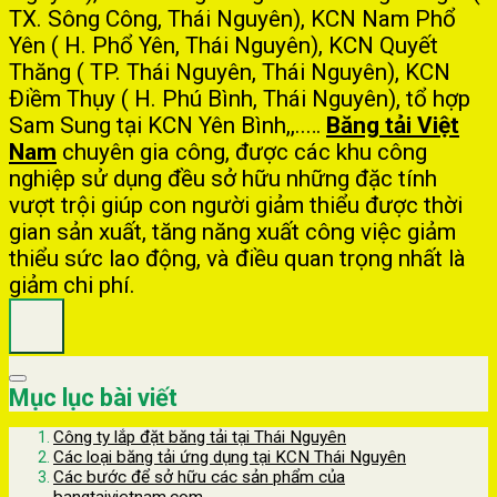
TX. Sông Công, Thái Nguyên), KCN Nam Phổ
Yên ( H. Phổ Yên, Thái Nguyên), KCN Quyết
Thăng ( TP. Thái Nguyên, Thái Nguyên), KCN
Điềm Thụy ( H. Phú Bình, Thái Nguyên), tổ hợp
Sam Sung tại KCN Yên Bình,,..…
Băng tải Việt
Nam
chuyên gia công, được các khu công
nghiệp sử dụng đều sở hữu những đặc tính
vượt trội giúp con người giảm thiểu được thời
gian sản xuất, tăng năng xuất công việc giảm
thiểu sức lao động, và điều quan trọng nhất là
giảm chi phí.
Mục lục bài viết
Công ty lắp đặt băng tải tại Thái Nguyên
Các loại băng tải ứng dụng tại KCN Thái Nguyên
Các bước để sở hữu các sản phẩm của