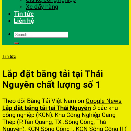
Xe đẩy hàng
Tin tức
Liên hệ
Search
for:
Tin tức
Lắp đặt băng tải tại Thái
Nguyên chất lượng số 1
Theo dõi Băng Tải Việt Nam on
Google News
Lắp đặt băng tải tại Thái Nguyên
ở các khu
công nghiệp (KCN): Khu Công Nghiệp Gang
Thép (P.Tân Quang, TX .Sông Công, Thái
Nguyên), KCN Sông Công I. KCN Sông Công II (