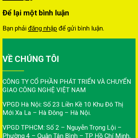
Để lại một bình luận
Bạn phải
đăng nhập
để gửi bình luận.
VỀ CHÚNG TÔI
CÔNG TY CỔ PHẦN PHÁT TRIỂN VÀ CHUYỂN
GIAO CÔNG NGHỆ VIỆT NAM
VPGD Hà Nội: Số 23 Liền Kề 10 Khu Đô Thị
Mới Xa La – Hà Đông – Hà Nội.
VPGD TPHCM: Số 2 – Nguyễn Trọng Lội –
Phường 4 – Quận Tân Bình – TP Hồ Chí Minh.