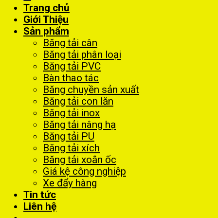
Trang chủ
Giới Thiệu
Sản phẩm
Băng tải cân
Băng tải phân loại
Băng tải PVC
Bàn thao tác
Băng chuyền sản xuất
Băng tải con lăn
Băng tải inox
Băng tải nâng hạ
Băng tải PU
Băng tải xích
Băng tải xoắn ốc
Giá kệ công nghiệp
Xe đẩy hàng
Tin tức
Liên hệ