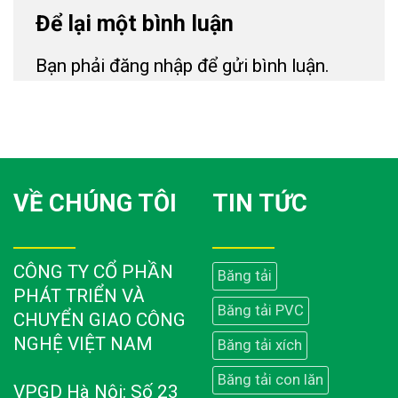
Để lại một bình luận
Bạn phải
đăng nhập
để gửi bình luận.
VỀ CHÚNG TÔI
TIN TỨC
CÔNG TY CỔ PHẦN
Băng tải
PHÁT TRIỂN VÀ
Băng tải PVC
CHUYỂN GIAO CÔNG
NGHỆ VIỆT NAM
Băng tải xích
Băng tải con lăn
VPGD Hà Nội: Số 23