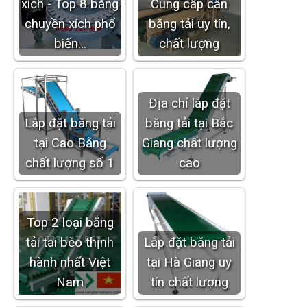
xích - Top 8 băng
Cung cấp cân
chuyền xích phổ
băng tải uy tín,
biến…
chất lượng
Địa chỉ lắp đặt
Lắp đặt băng tải
băng tải tại Bắc
tại Cao Bằng
Giang chất lượng
chất lượng số 1
cao
Top 2 loại băng
tải tai bèo thịnh
Lắp đặt băng tải
hành nhất Việt
tại Hà Giang uy
Nam
tín chất lượng