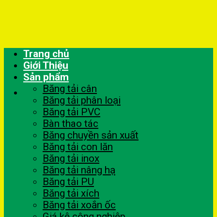
Skip
to
content
Trang chủ
Giới Thiệu
Sản phẩm
Băng tải cân
Băng tải phân loại
Băng tải PVC
Bàn thao tác
Băng chuyền sản xuất
Băng tải con lăn
Băng tải inox
Băng tải nâng hạ
Băng tải PU
Băng tải xích
Băng tải xoắn ốc
Giá kệ công nghiệp