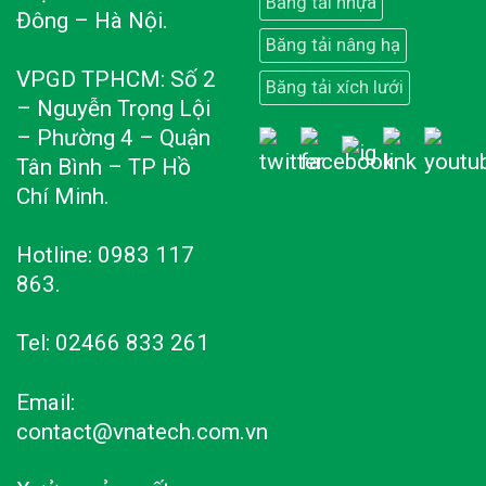
Băng tải nhựa
Đông – Hà Nội.
Băng tải nâng hạ
VPGD TPHCM: Số 2
Băng tải xích lưới
– Nguyễn Trọng Lội
– Phường 4 – Quận
Tân Bình – TP Hồ
Chí Minh.
Hotline: 0983 117
863.
Tel: 02466 833 261
Email:
contact@vnatech.com.vn