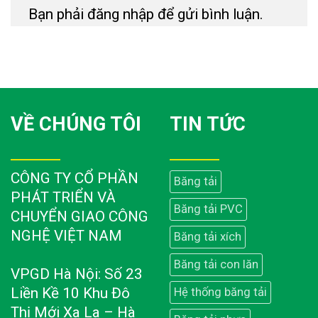
Bạn phải
đăng nhập
để gửi bình luận.
VỀ CHÚNG TÔI
TIN TỨC
CÔNG TY CỔ PHẦN
Băng tải
PHÁT TRIỂN VÀ
Băng tải PVC
CHUYỂN GIAO CÔNG
NGHỆ VIỆT NAM
Băng tải xích
Băng tải con lăn
VPGD Hà Nội: Số 23
Liền Kề 10 Khu Đô
Hệ thống băng tải
Thị Mới Xa La – Hà