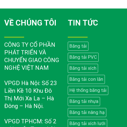
VỀ CHÚNG TÔI
TIN TỨC
CÔNG TY CỔ PHẦN
Băng tải
PHÁT TRIỂN VÀ
Băng tải PVC
CHUYỂN GIAO CÔNG
NGHỆ VIỆT NAM
Băng tải xích
Băng tải con lăn
VPGD Hà Nội: Số 23
Liền Kề 10 Khu Đô
Hệ thống băng tải
Thị Mới Xa La – Hà
Băng tải nhựa
Đông – Hà Nội.
Băng tải nâng hạ
VPGD TPHCM: Số 2
Băng tải xích lưới