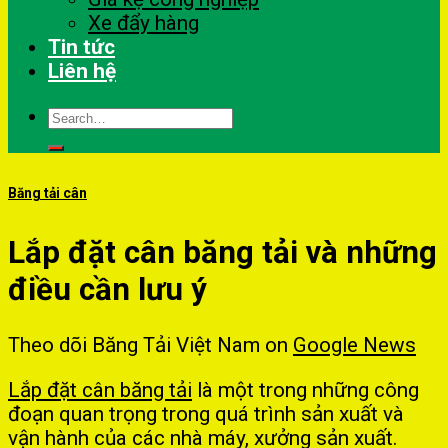
Xe đẩy hàng
Tin tức
Liên hệ
Search
for:
Băng tải cân
Lắp đặt cân băng tải và những
điều cần lưu ý
Theo dõi Băng Tải Việt Nam on
Google News
Lắp đặt cân băng tải
là một trong những công
đoạn quan trọng trong quá trình sản xuất và
vận hành của các nhà máy, xưởng sản xuất.