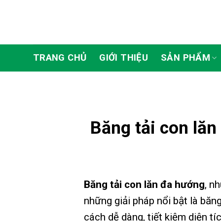
Skip
to
content
TRANG CHỦ
GIỚI THIỆU
SẢN PHẨM
Băng tải con lă
Băng tải con lăn đa hướng
, n
những giải pháp nổi bật là băn
cách dễ dàng, tiết kiệm diện tí