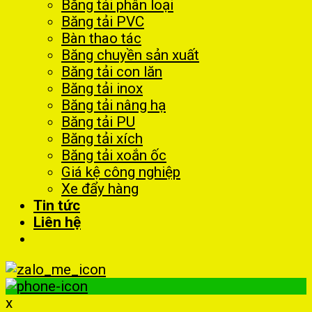
Băng tải phân loại
Băng tải PVC
Bàn thao tác
Băng chuyền sản xuất
Băng tải con lăn
Băng tải inox
Băng tải nâng hạ
Băng tải PU
Băng tải xích
Băng tải xoắn ốc
Giá kệ công nghiệp
Xe đẩy hàng
Tin tức
Liên hệ
x