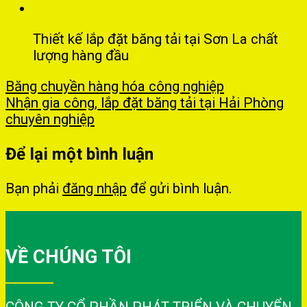
Thiết kế lắp đặt băng tải tại Sơn La chất
lượng hàng đầu
Băng chuyền hàng hóa công nghiệp
Nhận gia công, lắp đặt băng tải tại Hải Phòng
chuyên nghiệp
Để lại một bình luận
Bạn phải
đăng nhập
để gửi bình luận.
VỀ CHÚNG TÔI
CÔNG TY CỔ PHẦN PHÁT TRIỂN VÀ CHUYỂN