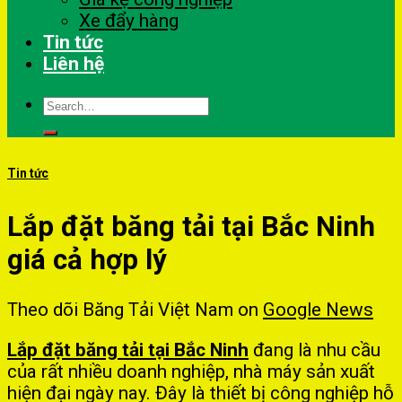
Xe đẩy hàng
Tin tức
Liên hệ
Search
for:
Tin tức
Lắp đặt băng tải tại Bắc Ninh
giá cả hợp lý
Theo dõi Băng Tải Việt Nam on
Google News
Lắp đặt băng tải tại Bắc Ninh
đang là nhu cầu
của rất nhiều doanh nghiệp, nhà máy sản xuất
hiện đại ngày nay. Đây là thiết bị công nghiệp hỗ