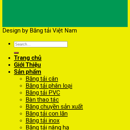
Design by Băng tải Việt Nam
Search
for:
Trang chủ
Giới Thiệu
Sản phẩm
Băng tải cân
Băng tải phân loại
Băng tải PVC
Bàn thao tác
Băng chuyền sản xuất
Băng tải con lăn
Băng tải inox
Băng tải nâng hạ