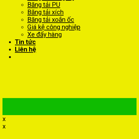
Băng tải PU
Băng tải xích
Băng tải xoắn ốc
Giá kệ công nghiệp
Xe đẩy hàng
Tin tức
Liên hệ
x
x